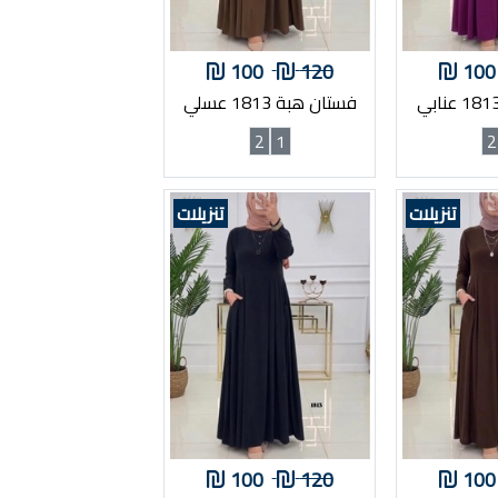
100
120
100
فستان هبة 1813 عسلي
2
1
2
تنزيلات
تنزيلات
100
120
100