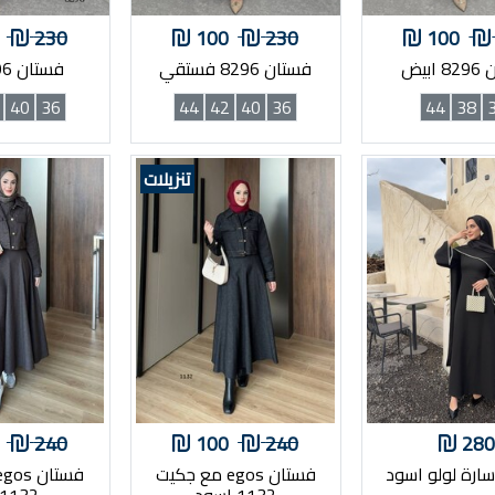
230
100
230
100
ابيض
فستان 8296 فستقي
فستان 8296 بني
40
36
44
42
40
36
44
38
تنزيلات
240
100
240
280
ارة لولو اسود
فستان egos مع جكيت