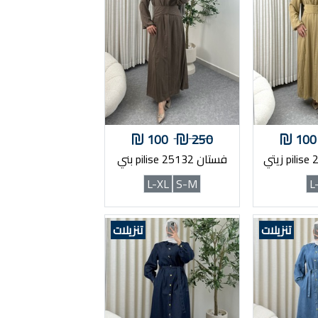
100
250
100
فستان pilise 25132 بني
L-XL
S-M
L
تنزيلات
تنزيلات