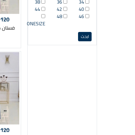
38
36
34
44
42
40
48
46
120
ONESIZE
فستان هبة 813
120