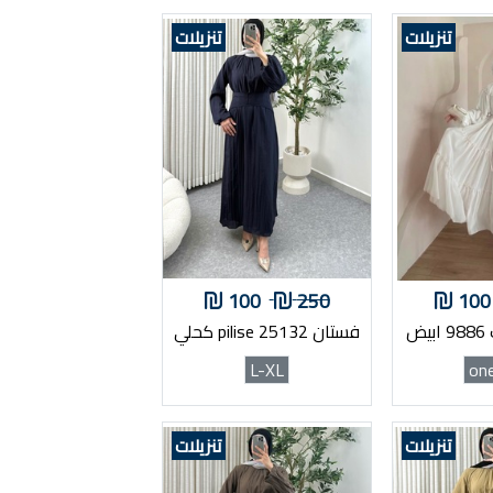
تنزيلات
تنزيلات
100
250
100
ض
فستان pilise 25132 كحلي
L-XL
on
تنزيلات
تنزيلات