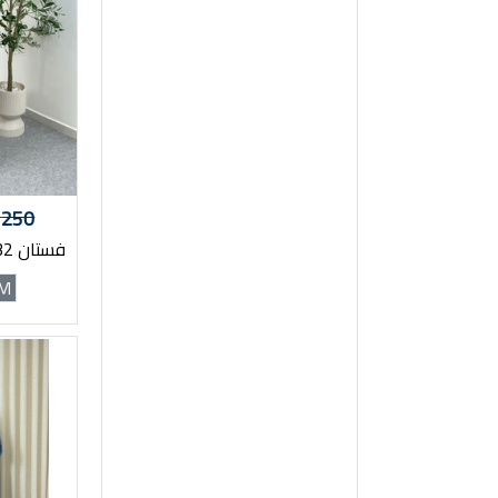
250
فستان pilise 25132 عنابي
M