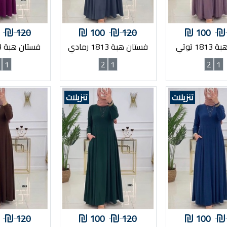
120
100
120
100
1 توتي
فستان هبة 1813 رمادي
فستان هبة 1813 عنابي
1
2
1
2
1
تنزيلات
تنزيلات
120
100
120
100