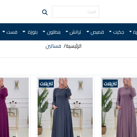
رة
جكيت
قميص
ترانش
بنطلون
بلوزة
فست
الرئيسية
فساتين
تنزيلات
تنزيلات