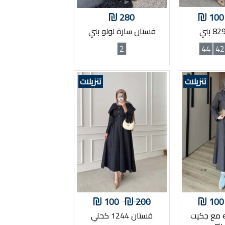
280
100
فستان سارة لولو بني
2
44
42
تنزيلات
تنزيلات
100
200
100
فستان egos مع جكيت
فستان 1244 كحلي