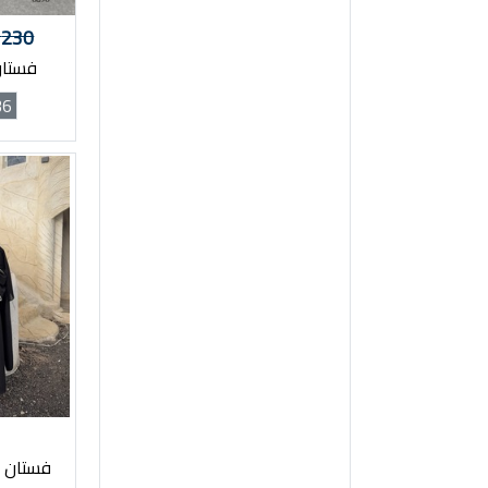
230
فستان 8296 
36
فستان س