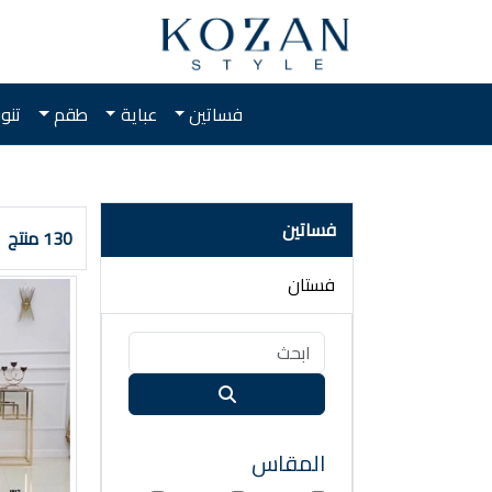
فساتين
عباية
طقم
تنو
فساتين
130 منتج
فستان
المقاس