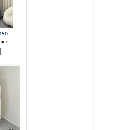
150
فستان 2379
e