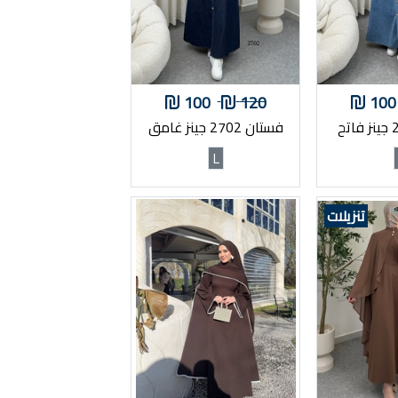
100
120
100
فستان 2702 جينز غامق
L
تنزيلات