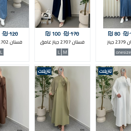
120
100
170
80
 جينز
فستان 2707 جيتز غامق
فستان 2702 جينز فاتح
L
L
M
onesiz
تنزيلات
تنزيلات