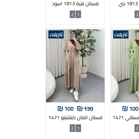
فستان هبة 1813 اسود
2
1
2
تنزيلات
تنزيلات
100
130
100
قي 1471
فستان افنان كبتشينو 1471
2
1
2