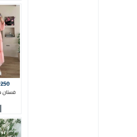
250
e