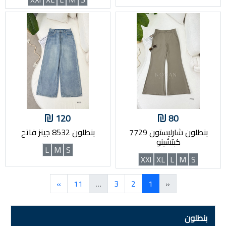
120
80
بنطلون شارليستون 7729
بنطلون 8532 جينز فاتح
كبتشينو
L
M
S
XXl
XL
L
M
S
»
11
…
3
2
1
«
بنطلون