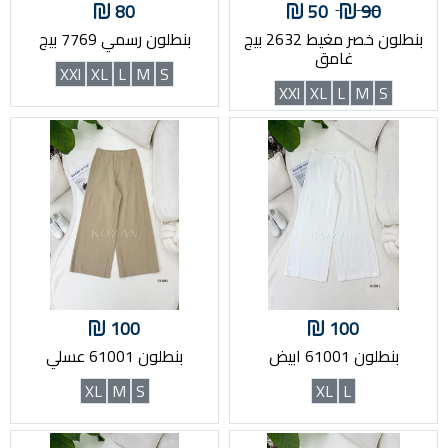
80
50
90
بنطلون خصر مغيط 2632 بيج
بنطلون رسمي 7769 بيج
غامق
XXl
XL
L
M
S
XXl
XL
L
M
S
100
100
بنطلون 61001 ابيض
بنطلون 61001 عسلي
XL
M
S
XL
L