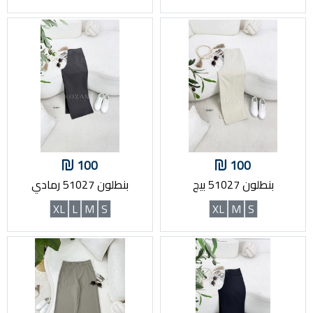
100
100
بنطلون 51027 بيج
بنطلون 51027 رمادي
XL
L
M
S
XL
M
S