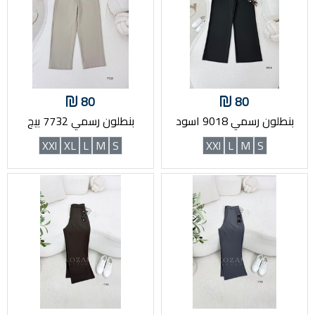
80
80
بنطلون رسمي 9018 اسود
بنطلون رسمي 7732 بيج
XXl
XL
L
M
S
XXl
L
M
S