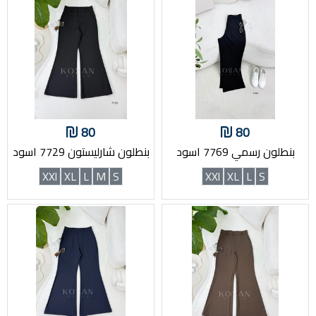
80
80
بنطلون رسمي 7769 اسود
بنطلون شارليستون 7729 اسود
XXl
XL
L
M
S
XXl
XL
L
S