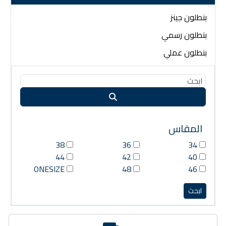
بنطلون جينز
بنطلون رسمي
بنطلون عملي
المقاس
38
36
34
44
42
40
ONESIZE
48
46