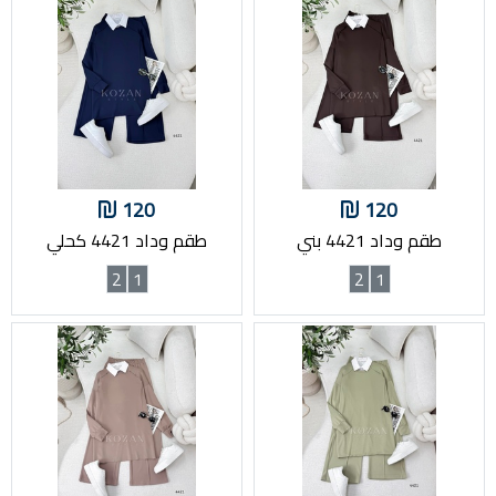
120
120
طقم وداد 4421 بني
طقم وداد 4421 كحلي
2
1
2
1