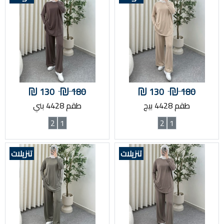
130
180
130
180
طقم 4428 بيج
طقم 4428 بني
2
1
2
1
تنزيلات
تنزيلات