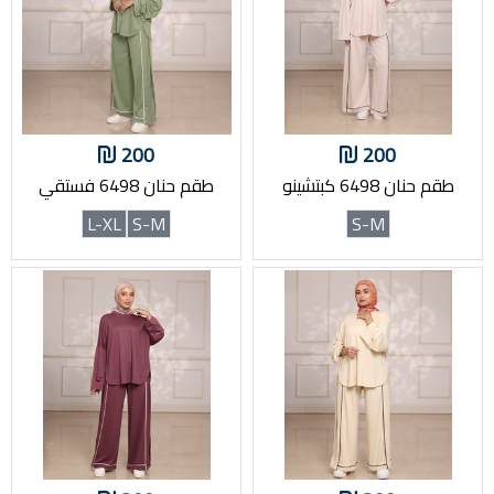
200
200
طقم حنان 6498 كبتشينو
طقم حنان 6498 فستقي
L-XL
S-M
S-M