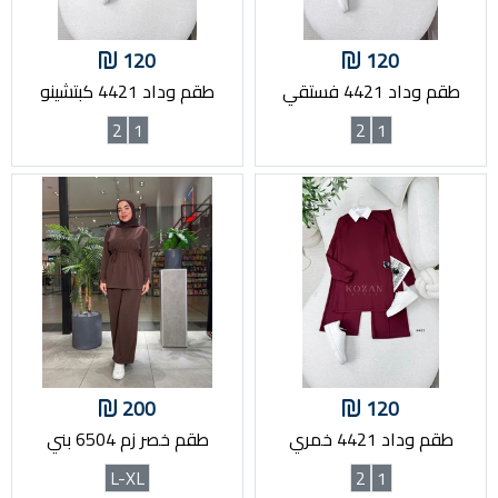
120
120
طقم وداد 4421 فستقي
طقم وداد 4421 كبتشينو
2
1
2
1
200
120
طقم وداد 4421 خمري
طقم خصر زم 6504 بني
L-XL
2
1