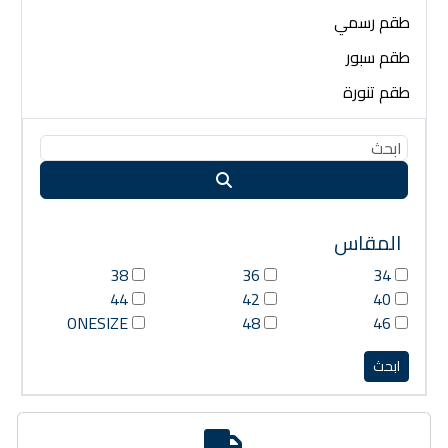
طقم رسمي
طقم سبور
طقم تنورة
المقاس
38
36
34
44
42
40
ONESIZE
48
46