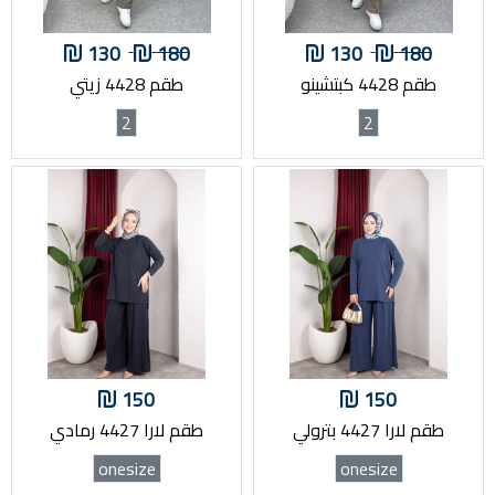
130
180
130
180
طقم 4428 كبتشينو
طقم 4428 زيتي
2
2
150
150
طقم لارا 4427 بترولي
طقم لارا 4427 رمادي
onesize
onesize