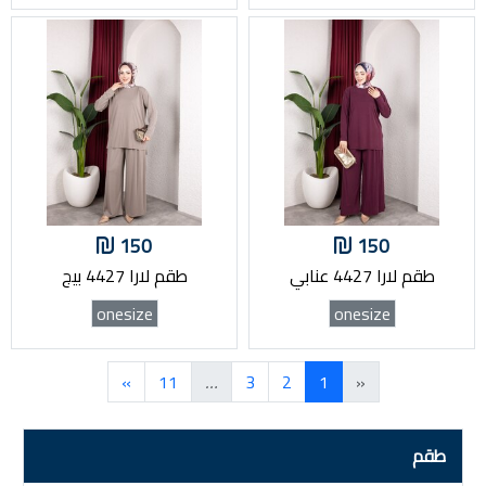
150
150
طقم لارا 4427 عنابي
طقم لارا 4427 بيج
onesize
onesize
»
11
…
3
2
1
«
طقم