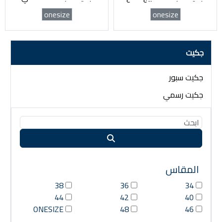
onesize
onesize
جكيت
جكيت سبور
جكيت رسمي
المقاس
38
36
34
44
42
40
ONESIZE
48
46