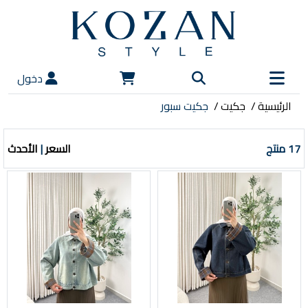
دخول
الرئيسية
جكيت
جكيت سبور
17 منتج
السعر
|
الأحدث