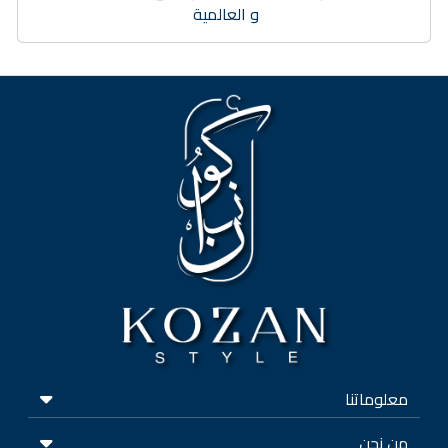
و العالمية
معلوماتنا
من نحن