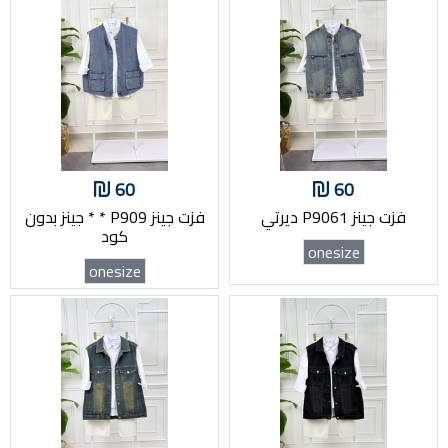
60
60
فزت جينز P9061 ديرتي
فزت جينز P909 * * جينز بدون
كود
onesize
onesize