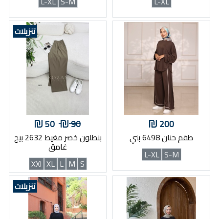
L-XL
S-M
L-XL
تنزيلات
50
90
200
طقم حنان 6498 بني
بنطلون خصر مغيط 2632 بيج
غامق
L-XL
S-M
XXl
XL
L
M
S
تنزيلات