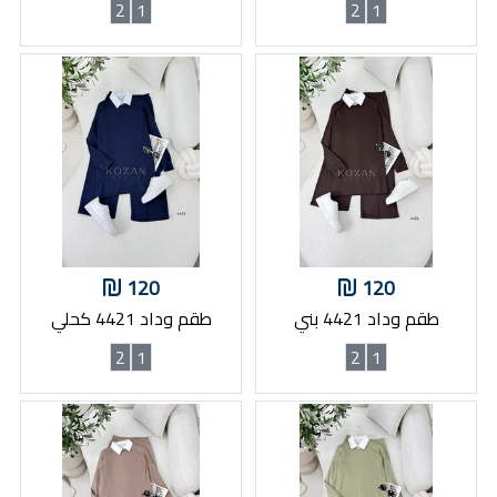
2
1
2
1
120
120
طقم وداد 4421 بني
طقم وداد 4421 كحلي
2
1
2
1