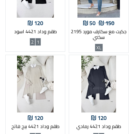
120
50
150
جكيت مع سكارف مورد 2195
طقم وداد 4421 اسود
سكني
2
1
XL
120
120
طقم وداد 4421 رمادي
طقم وداد 4421 بيج فاتح