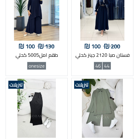
100
130
100
200
فستان صبا 2120 جينز كحلي
طقم امل5005 كحلي
onesize
46
44
تنزيلات
تنزيلات