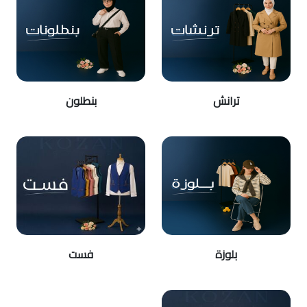
ترانش
بنطلون
بلوزة
فست