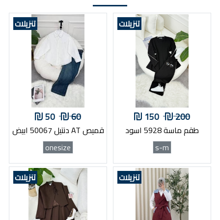
تنزيلات
تنزيلات
50
60
150
200
طقم ماسة 5928 اسود
قميص AT دنتيل 50067 ابيض
onesize
s-m
تنزيلات
تنزيلات