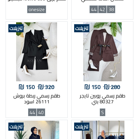
onesize
44
42
38
تنزيلات
تنزيلات
150
320
150
280
طقم رسمي روبين تايجر
طقم رسمي ربطة بروش
80327 بني
26111 اسود
44
40
S
تنزيلات
تنزيلات