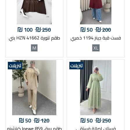
100
250
50
200
فست قبة جينز 1194 خمري
طقم تنورة HZN 41662 بني
M
XL
تنزيلات
تنزيلات
50
120
50
250
فستان اصالة فستقي
طقم بربق loewe 859 كبتشينو