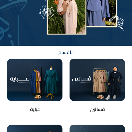
الأقسام
فساتين
عباية