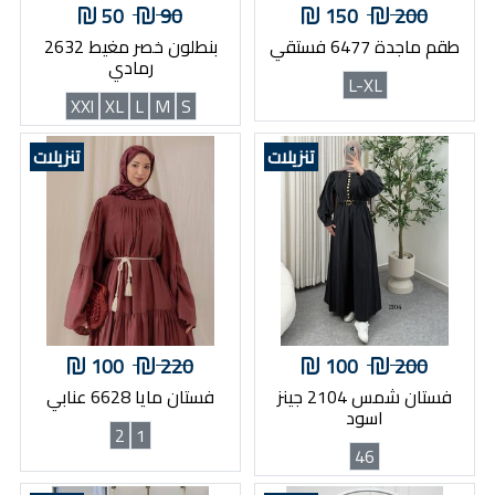
50
90
150
200
طقم ماجدة 6477 فستقي
بنطلون خصر مغيط 2632
رمادي
L-XL
XXl
XL
L
M
S
تنزيلات
تنزيلات
100
220
100
200
فستان شمس 2104 جينز
فستان مايا 6628 عنابي
اسود
2
1
46