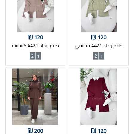
120
120
طقم وداد 4421 فستقي
طقم وداد 4421 كبتشينو
2
1
2
1
200
120