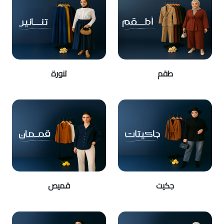
طقم
تنورة
جكيت
قميص