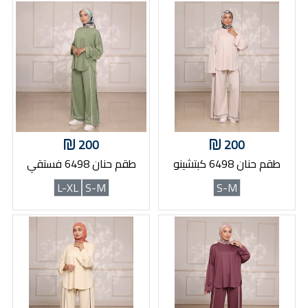
200
200
طقم حنان 6498 كبتشينو
طقم حنان 6498 فستقي
L-XL
S-M
S-M