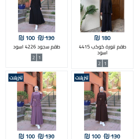
100
130
180
طقم تنورة كوكب 4415
طقم سجود 4226 اسود
اسود
2
1
2
1
تنزيلات
تنزيلات
100
130
100
130