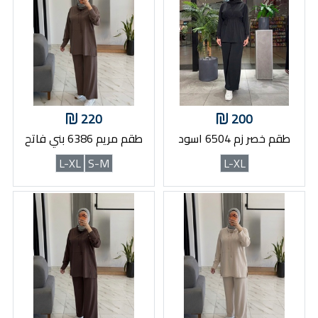
220
200
طقم خصر زم 6504 اسود
طقم مريم 6386 بني فاتح
L-XL
S-M
L-XL