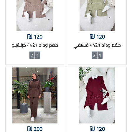
120
120
طقم وداد 4421 فستقي
طقم وداد 4421 كبتشينو
2
1
2
1
200
120