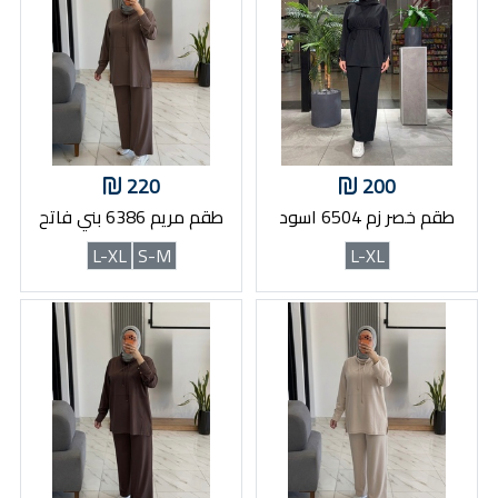
220
200
طقم خصر زم 6504 اسود
طقم مريم 6386 بني فاتح
L-XL
S-M
L-XL