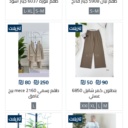
طقم ليان 5908 جينز فاتح
طقم تنورة 6037 جينز اسود
L-XL
S-M
S-M
تنزيلات
تنزيلات
80
250
50
90
بنطلون كمر شانيل 6850
طقم رسمي mece 2160 بيج
عسلي
غامق
L
XXl
XL
L
M
تنزيلات
تنزيلات