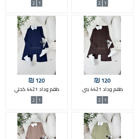
2
1
2
1
120
120
طقم وداد 4421 بني
طقم وداد 4421 كحلي
2
1
2
1