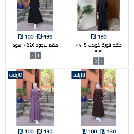
100
130
180
طقم تنورة كوكب 4415
طقم سجود 4226 اسود
اسود
2
1
2
1
تنزيلات
تنزيلات
100
130
100
130