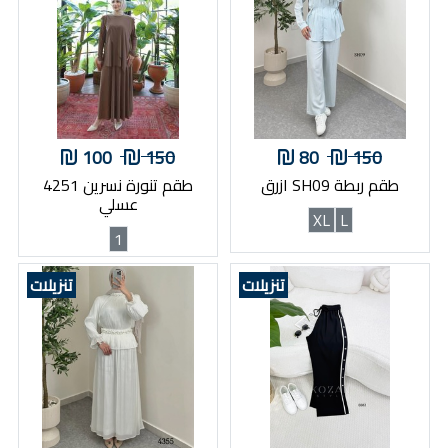
100
150
80
150
طقم ربطة SH09 ازرق
طقم تنورة نسرين 4251
عسلي
XL
L
1
تنزيلات
تنزيلات