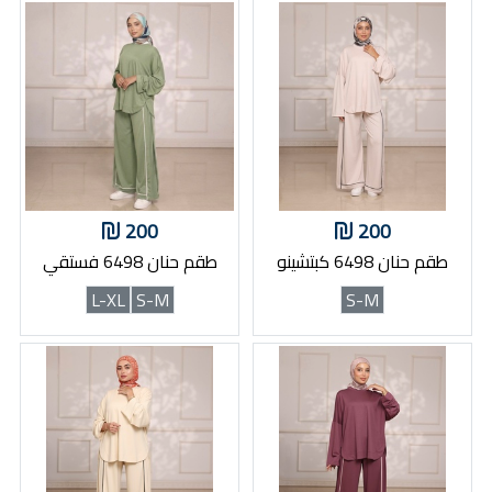
200
200
طقم حنان 6498 كبتشينو
طقم حنان 6498 فستقي
L-XL
S-M
S-M