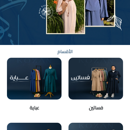
الأقسام
فساتين
عباية