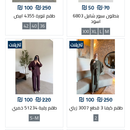
100
250
50
70
بنطلون سبور شانيل 6803
طقم تنورة 4355 ابيض
اسود
42
40
36
XXl
XL
L
M
تنزيلات
تنزيلات
100
220
100
250
طقم كيفا 3 قطع 3007 زيتي
طقم رقية 51234 خمري
S-M
2