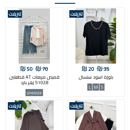
تنزيلات
تنزيلات
50
70
20
35
بلوزة اسود سنسال
قميص مربعات AT قطعتين
51028 زهر بارد
L
M
S
onesize
تنزيلات
تنزيلات