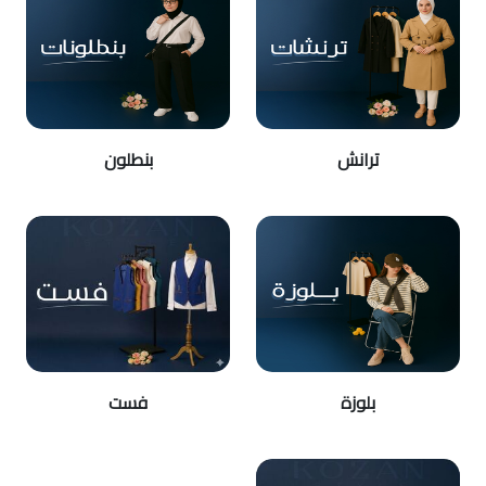
ترانش
بنطلون
بلوزة
فست