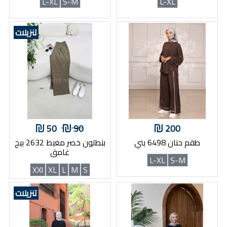
L-XL
S-M
L-XL
تنزيلات
50
90
200
طقم حنان 6498 بني
بنطلون خصر مغيط 2632 بيج
غامق
L-XL
S-M
XXl
XL
L
M
S
تنزيلات