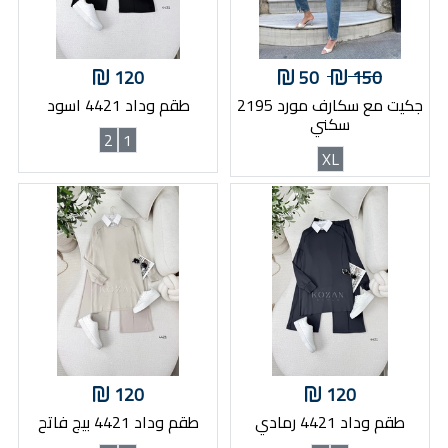
120
50
150
جكيت مع سكارف مورد 2195
طقم وداد 4421 اسود
سكني
2
1
XL
120
120
طقم وداد 4421 رمادي
طقم وداد 4421 بيج فاتح