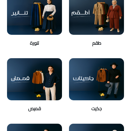
طقم
تنورة
جكيت
قميص