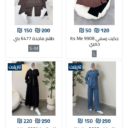
150
200
50
120
جكيت رسمي 9908 Its Me
طقم ماجدة 6477 بني
خمري
S-M
L
تنزيلات
تنزيلات
220
250
150
250