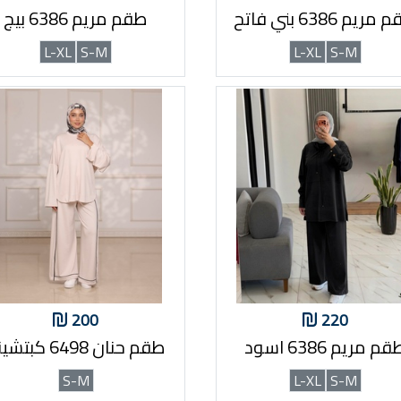
ريم 6386 بني فاتح
طقم مريم 6386 بيج
L-XL
S-M
L-XL
S-M
200
220
م مريم 6386 اسود
طقم حنان 6498 كبتشينو
S-M
L-XL
S-M