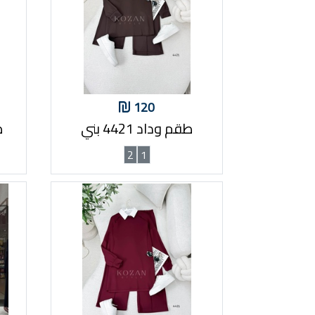
120
طقم وداد 4421 بني
ط
2
1