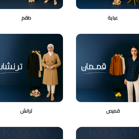
عباية
طقم
قميص
ترانش