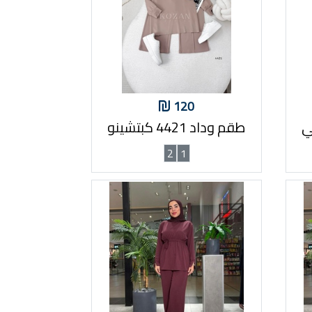
120
طقم وداد 4421 كبتشينو
2
1