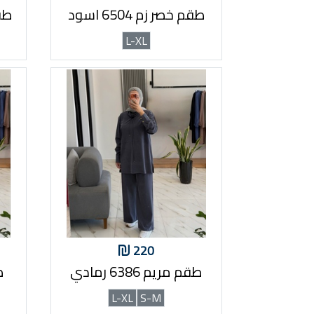
طقم خصر زم 6504 اسود
طقم م
L-XL
220
طقم مريم 6386 رمادي
طق
L-XL
S-M