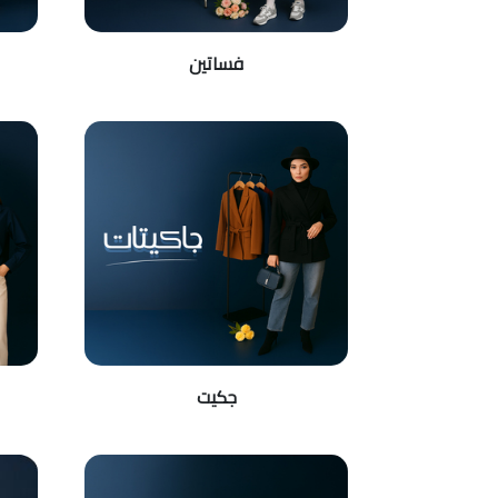
فساتين
جكيت