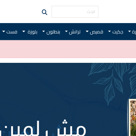
رة
جكيت
قميص
ترانش
بنطلون
بلوزة
فست