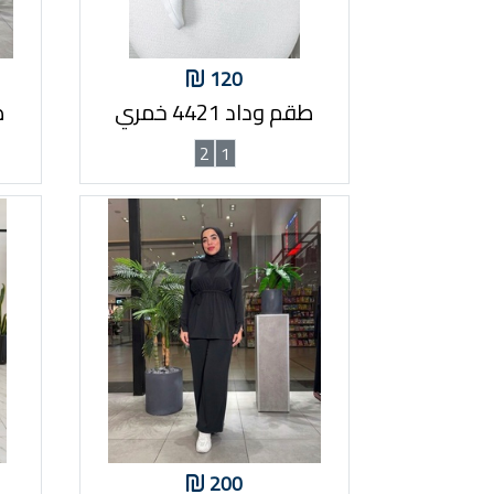
120
طقم وداد 4421 خمري
ط
2
1
200