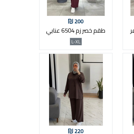
200
طقم خصر زم 6504 عنابي
L-XL
220