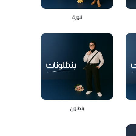
تنورة
بنطلون