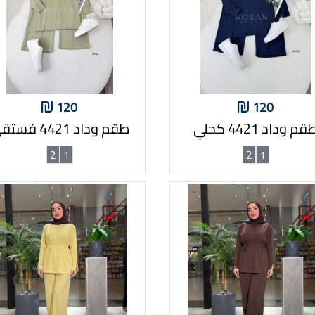
120
120
قم وداد 4421 كحلي
طقم وداد 4421 فستقي
2
1
2
1