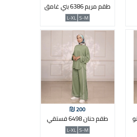
طقم مريم 6386 بني غامق
L-XL
S-M
200
طقم حنان 6498 فستقي
L-XL
S-M