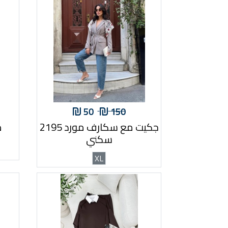
50
150
جكيت مع سكارف مورد 2195
ط
سكني
XL