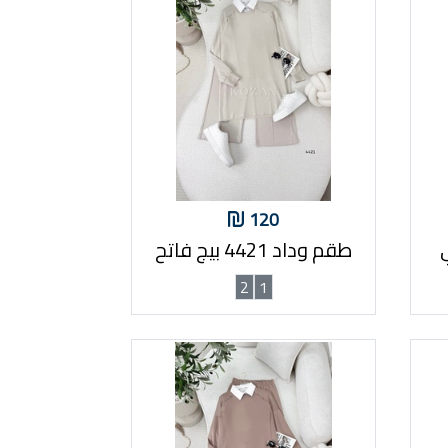
120
طقم وداد 4421 بيج فاتح
2
1