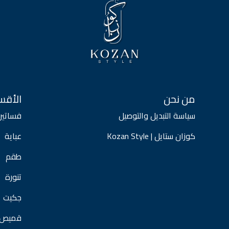
من نحن
الأقس
سياسة التبديل والتوصيل
فساتين
كوزان ستايل | Kozan Style
عباية
طقم
تنورة
جكيت
قميص