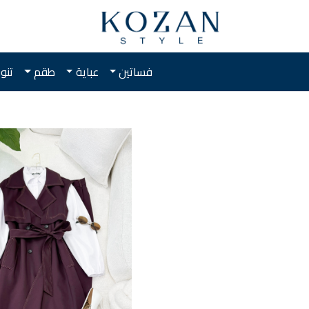
فساتين
عباية
طقم
تنو