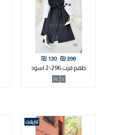
130
200
طقم فزت 296-2 اسود
XL
S
تنزيلات