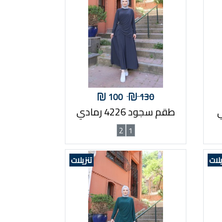
100
130
طقم سجود 4226 رمادي
2
1
يلات
تنزيلات