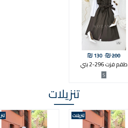
130
200
طقم فزت 296-2 بني
S
تنزيلات
تنزيلات
تنز