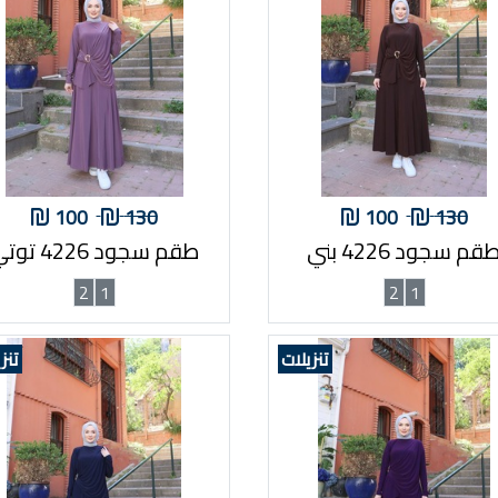
100
130
100
130
قم سجود 4226 بني
طقم سجود 4226 توتي
2
1
2
1
تنزيلات
تنز