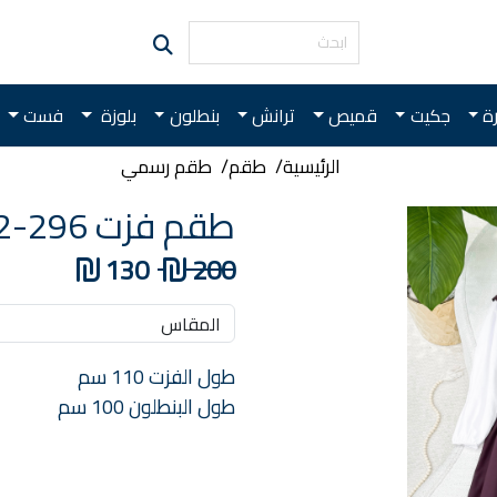
رة
جكيت
قميص
ترانش
بنطلون
بلوزة
فست
الرئيسية
طقم
طقم رسمي
طقم فزت 296-2 خمري
130
200
طول الفزت 110 سم
طول البنطلون 100 سم