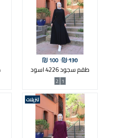
100
130
طقم سجود 4226 اسود
ط
2
1
تنزيلات