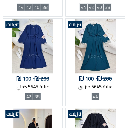
44
42
40
38
44
42
40
38
تنزيلات
تنزيلات
100
200
100
200
عباية 5645 جنزاري
عباية 5645 كحلي
42
38
44
تنزيلات
تنزيلات