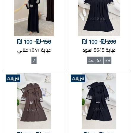
100
150
100
200
عباية 5645 اسود
عباية 1041 عنابي
2
44
42
38
تنزيلات
تنزيلات