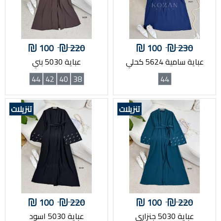
100
220
100
230
عباية سامية 5624 كحلي
عباية 5030 بني
44
42
40
38
44
تنزيلات
تنزيلات
100
220
100
220
عباية 5030 جنزاري
عباية 5030 اسود