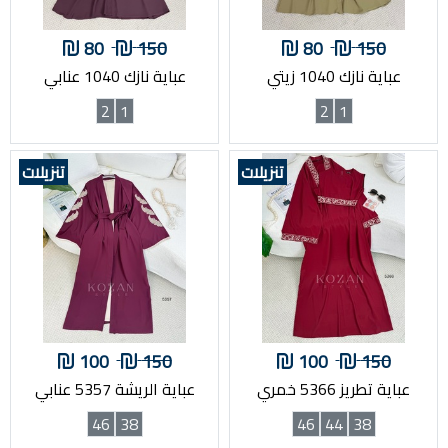
80
150
80
150
عباية نازك 1040 زيتي
عباية نازك 1040 عنابي
2
1
2
1
تنزيلات
تنزيلات
100
150
100
150
عباية تطريز 5366 خمري
عباية الريشة 5357 عنابي
46
38
46
44
38