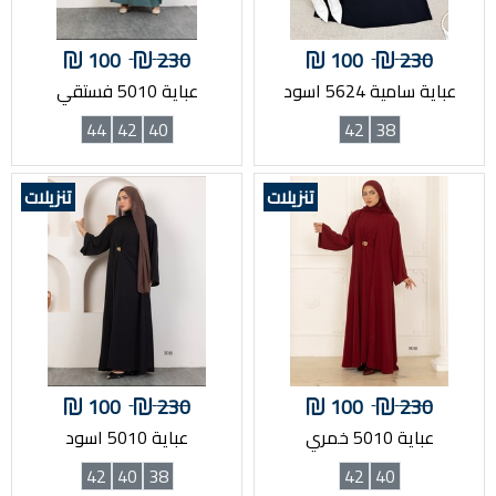
100
230
100
230
عباية سامية 5624 اسود
عباية 5010 فستقي
44
42
40
42
38
تنزيلات
تنزيلات
100
230
100
230
عباية 5010 خمري
عباية 5010 اسود
42
40
38
42
40