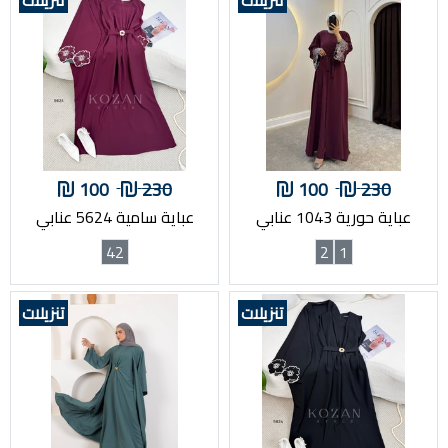
100
230
100
230
عباية حورية 1043 عنابي
عباية سامية 5624 عنابي
42
2
1
تنزيلات
تنزيلات