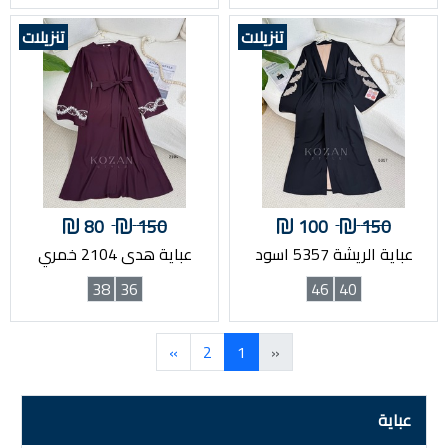
تنزيلات
تنزيلات
80
150
100
150
عباية الريشة 5357 اسود
عباية هدى 2104 خمري
38
36
46
40
»
2
1
«
عباية