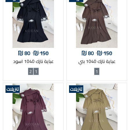
80
150
80
150
عباية نازك 1040 بني
عباية نازك 1040 اسود
2
1
1
تنزيلات
تنزيلات