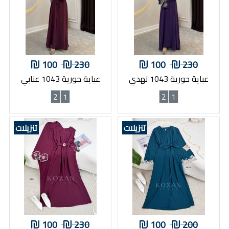
100
230
100
230
عباية حورية 1043 نهدي
عباية حورية 1043 عنابي
2
1
2
1
تنزيلات
تنزيلات
100
230
100
200