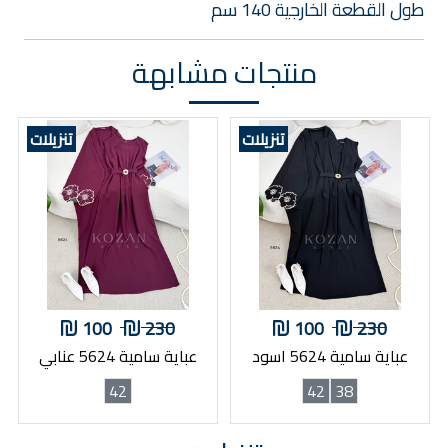
طول القطعة الخارجية 140 سم
منتجات مشابهة
تنزيلات
تنزيلات
100
230
100
230
عباية سامية 5624 اسود
عباية سامية 5624 عنابي
42
42
38